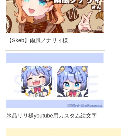
【Skeb】雨風ノナリィ様
氷晶リリ様youtube用カスタム絵文字