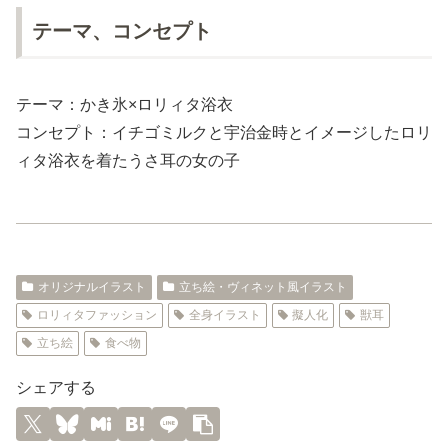
テーマ、コンセプト
テーマ：かき氷×ロリィタ浴衣
コンセプト：イチゴミルクと宇治金時とイメージしたロリ
ィタ浴衣を着たうさ耳の女の子
オリジナルイラスト
立ち絵・ヴィネット風イラスト
ロリィタファッション
全身イラスト
擬人化
獣耳
立ち絵
食べ物
シェアする