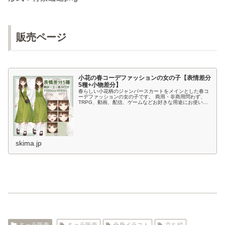
販売ページ
小花の春コーデファッションの女の子【表情差分
5種+小物差分】
春らしい小花柄のジャンパースカートをメインとした春コ
ーデファッションの女の子です。 商用・非商用問わず、
TRPG、動画、配信、ゲームなどお好きな用途にお使いい
ただけます。 性格や名前などのキャラ設定はご自由にお決
めください。 性別の変更も問...
skima.jp
キャラ販売
キャラ販売
全身イラスト
立ち絵